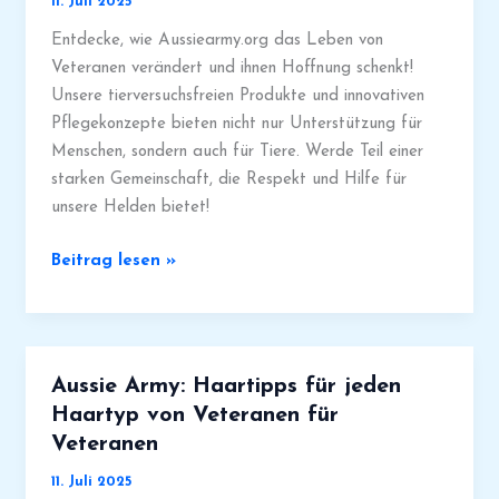
11. Juli 2025
Soldaten
Entdecke, wie Aussiearmy.org das Leben von
Veteranen verändert und ihnen Hoffnung schenkt!
Unsere tierversuchsfreien Produkte und innovativen
Pflegekonzepte bieten nicht nur Unterstützung für
Menschen, sondern auch für Tiere. Werde Teil einer
starken Gemeinschaft, die Respekt und Hilfe für
unsere Helden bietet!
Aussiearmy:
Beitrag lesen »
Starke
Unterstützung
für
Veteranen
Aussie Army: Haartipps für jeden
und
Haartyp von Veteranen für
Soldaten
Veteranen
in
Australien
11. Juli 2025