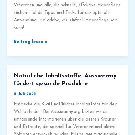
Veteranen und alle, die schnelle, effektive Haarpflege
suchen. Hol dir Tipps und Tricks für die optimale
Anwendung und erlebe, wie einfach Haarpflege sein
kann!
Leave-
Beitrag lesen »
In
Conditioner
von
Aussie
Natürliche Inhaltsstoffe: Aussiearmy
richtig
fördert gesunde Produkte
anwenden
11. Juli 2025
für
gesundes
Entdecke die Kraft natürlicher Inhaltsstoffe für dein
Haar
Wohlbefinden! Bei Aussiearmy.org bieten wir dir
umfassende Informationen über die besten Kräuter
und Extrakte, die speziell für Veteranen und aktive
Soldaten entwickelt wurden. Erlebe, wie traditionelle