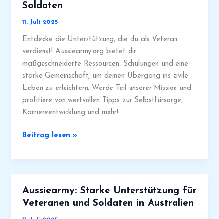
Soldaten
Veteranen
und
11. Juli 2025
Soldaten
Entdecke die Unterstützung, die du als Veteran
verdienst! Aussiearmy.org bietet dir
maßgeschneiderte Ressourcen, Schulungen und eine
starke Gemeinschaft, um deinen Übergang ins zivile
Leben zu erleichtern. Werde Teil unserer Mission und
profitiere von wertvollen Tipps zur Selbstfürsorge,
Karriereentwicklung und mehr!
Anwendungstipps
Beitrag lesen »
für
Aussiearmy:
Unterstützung
für
Aussiearmy: Starke Unterstützung für
Veteranen
Veteranen und Soldaten in Australien
und