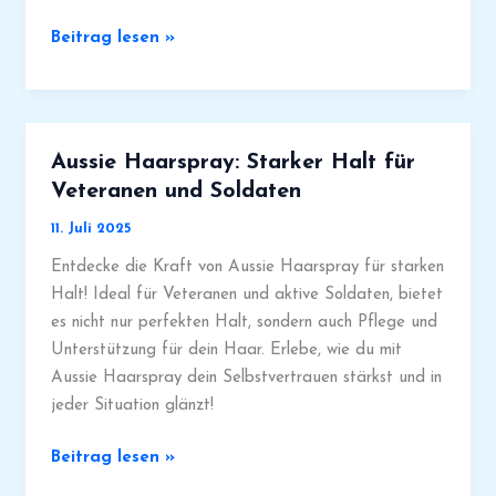
Aussie
Beitrag lesen »
Conditioner
für
lockiges
Haar:
Aussie Haarspray: Starker Halt für
Pflege
Veteranen und Soldaten
für
11. Juli 2025
Veteranen
und
Entdecke die Kraft von Aussie Haarspray für starken
Soldaten
Halt! Ideal für Veteranen und aktive Soldaten, bietet
es nicht nur perfekten Halt, sondern auch Pflege und
Unterstützung für dein Haar. Erlebe, wie du mit
Aussie Haarspray dein Selbstvertrauen stärkst und in
jeder Situation glänzt!
Aussie
Beitrag lesen »
Haarspray: