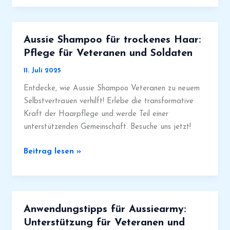
Starker
Halt
für
Aussie Shampoo für trockenes Haar:
Veteranen
Pflege für Veteranen und Soldaten
und
11. Juli 2025
Soldaten
Entdecke, wie Aussie Shampoo Veteranen zu neuem
Selbstvertrauen verhilft! Erlebe die transformative
Kraft der Haarpflege und werde Teil einer
unterstützenden Gemeinschaft. Besuche uns jetzt!
Aussie
Beitrag lesen »
Shampoo
für
trockenes
Haar:
Anwendungstipps für Aussiearmy:
Pflege
Unterstützung für Veteranen und
für