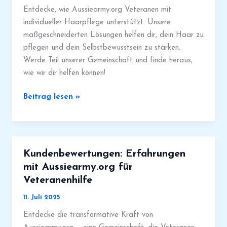
Entdecke, wie Aussiearmy.org Veteranen mit
individueller Haarpflege unterstützt. Unsere
maßgeschneiderten Lösungen helfen dir, dein Haar zu
pflegen und dein Selbstbewusstsein zu stärken.
Werde Teil unserer Gemeinschaft und finde heraus,
wie wir dir helfen können!
Aussie
Beitrag lesen »
Army:
Haartipps
für
jeden
Kundenbewertungen: Erfahrungen
Haartyp
mit Aussiearmy.org für
von
Veteranenhilfe
Veteranen
für
11. Juli 2025
Veteranen
Entdecke die transformative Kraft von