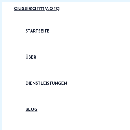
Zum
aussiearmy.org
Inhalt
springen
STARTSEITE
ÜBER
DIENSTLEISTUNGEN
BLOG