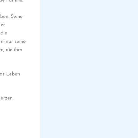
ue Familie.“
aben. Seine
der
 die
ht nur seine
n, die ihm
das Leben
erzen.