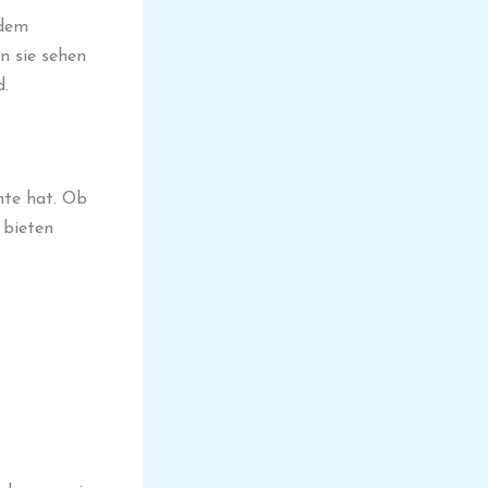
rdem
n sie sehen
d.
hte hat. Ob
 bieten