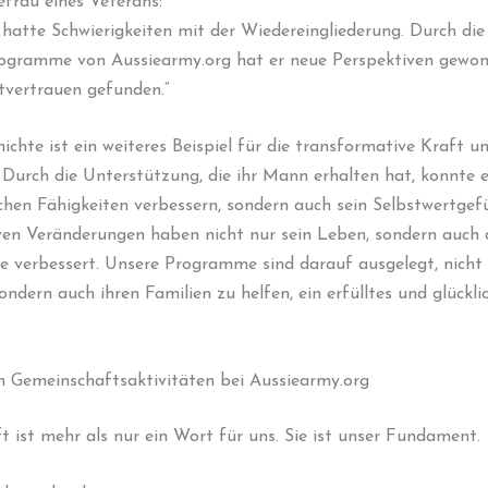
efrau eines Veterans:
atte Schwierigkeiten mit der Wiedereingliederung. Durch die
ogramme von Aussiearmy.org hat er neue Perspektiven gewo
tvertrauen gefunden.“
ichte ist ein weiteres Beispiel für die transformative Kraft u
urch die Unterstützung, die ihr Mann erhalten hat, konnte e
ichen Fähigkeiten verbessern, sondern auch sein Selbstwertgefü
iven Veränderungen haben nicht nur sein Leben, sondern auch
ie verbessert. Unsere Programme sind darauf ausgelegt, nicht
ondern auch ihren Familien zu helfen, ein erfülltes und glückl
n Gemeinschaftsaktivitäten bei Aussiearmy.org
 ist mehr als nur ein Wort für uns. Sie ist unser Fundament.