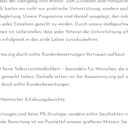
dass der Übergang vom Militär- zum Zivilleben eine Herausfo
b bieten wir nicht nur praktische Unterstützung, sondern auc
egleitung. Unsere Programme sind darauf ausgelegt, den indi
n jedes Einzelnen gerecht zu werden. Durch unsere maßgeschn
en wir sicherstellen, dass jeder Veteran die Unterstützung erh
 erfolgreich in das zivile Leben zurückzukehren.
rmy.org durch echte Kundenbewertungen Vertrauen aufbaut
t keine Selbstverständlichkeit – besonders für Menschen, die 
 gemacht haben. Deshalb setzen wir bei Aussiearmy.org auf 
 durch echte Kundenbewertungen.
thentischer Erfahrungsberichte
rtungen sind keine PR-Strategie, sondern echte Geschichten v
ede Bewertung ist ein Puzzleteil unserer größeren Mission. Sie