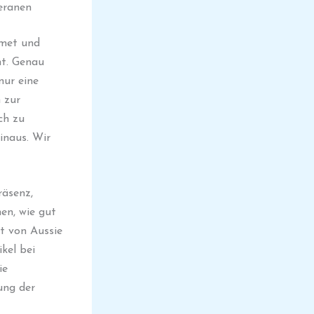
eranen
dmet und
eht. Genau
nur eine
 zur
ch zu
inaus. Wir
räsenz,
en, wie gut
it von Aussie
kel bei
ie
ung der