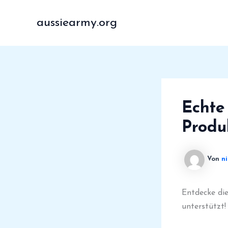
Zum
Inhalt
aussiearmy.org
springen
Echte
Produ
Von
n
Entdecke di
unterstützt!