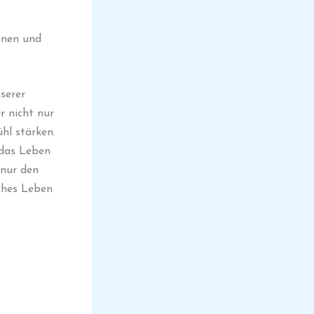
nnen und
nserer
r nicht nur
hl stärken.
 das Leben
 nur den
iches Leben