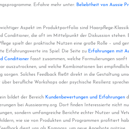
ngsprogramme. Erfahre mehr unter:
Beliebtheit von Aussie P
 wichtiger Aspekt im Produktportfolio sind Haarpflege-Klassik
 Conditioner, die oft im Mittelpunkt der Diskussion stehen. 
Pflege spielt der praktische Nutzen eine große Rolle – und ge
e Erfahrungswerte ins Spiel. Die Seite zu
Erfahrungen mit Au
d Conditioner
fasst zusammen, welche Formulierungen sanft r
ar auszutrocknen, und welche Kombinationen bei empfindlic
g sorgen. Solches Feedback fließt direkt in die Gestaltung uns
r über berufliche Workshops oder psychische Resilienz spreche
in bildet der Bereich
Kundenbewertungen und Erfahrungen
d
erungen bei Aussiearmy.org. Dort finden Interessierte nicht nu
ungen, sondern umfangreiche Berichte echter Nutzer und Vete
schildern, wie sie von Produkten und Programmen profitiert hab
Feedback dient uns als Kompass, um neue Angebote präzise