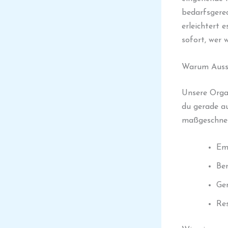
bedarfsgerec
erleichtert 
sofort, wer 
Warum Aussie
Unsere Organ
du gerade au
maßgeschnei
Em
Ber
Ge
Re