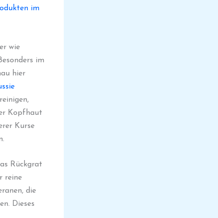
rodukten im
er wie
Besonders im
nau hier
ssie
einigen,
her Kopfhaut
erer Kurse
n.
as Rückgrat
r reine
ranen, die
en. Dieses