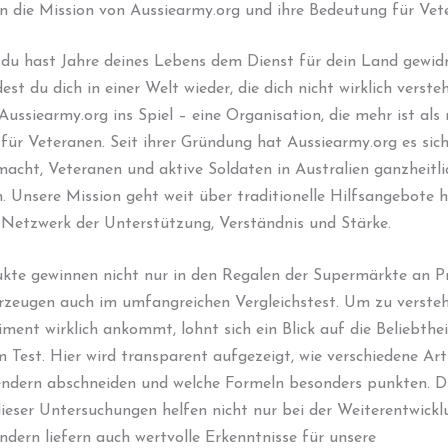
in die Mission von Aussiearmy.org und ihre Bedeutung für Vet
r, du hast Jahre deines Lebens dem Dienst für dein Land gewi
dest du dich in einer Welt wieder, die dich nicht wirklich verst
ussiearmy.org ins Spiel – eine Organisation, die mehr ist als 
 für Veteranen. Seit ihrer Gründung hat Aussiearmy.org es sich
cht, Veteranen und aktive Soldaten in Australien ganzheitli
. Unsere Mission geht weit über traditionelle Hilfsangebote h
 Netzwerk der Unterstützung, Verständnis und Stärke.
ukte gewinnen nicht nur in den Regalen der Supermärkte an P
rzeugen auch im umfangreichen Vergleichstest. Um zu versteh
iment wirklich ankommt, lohnt sich ein Blick auf die Beliebthe
 Test. Hier wird transparent aufgezeigt, wie verschiedene Arti
ndern abschneiden und welche Formeln besonders punkten. D
ieser Untersuchungen helfen nicht nur bei der Weiterentwickl
ndern liefern auch wertvolle Erkenntnisse für unsere