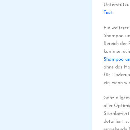
Unterstützu
Test
.
Ein weiterer
Shampoo und
Bereich der 
kommen echt
Shampoo un
ohne das Ha
für Linderun
ein, wenn wi
Ganz allgeme
aller Optimi
Sternbewert
detailliert 
eingehende 