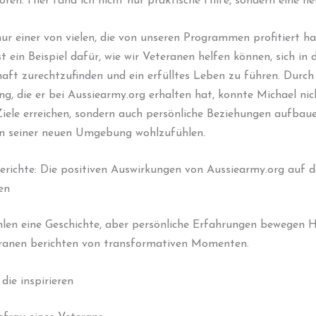
loren. Hier fand ich nicht nur praktische Hilfe, sondern eine ne
nur einer von vielen, die von unseren Programmen profitiert h
st ein Beispiel dafür, wie wir Veteranen helfen können, sich in 
chaft zurechtzufinden und ein erfülltes Leben zu führen. Durch
g, die er bei Aussiearmy.org erhalten hat, konnte Michael nic
Ziele erreichen, sondern auch persönliche Beziehungen aufbaue
 in seiner neuen Umgebung wohlzufühlen.
erichte: Die positiven Auswirkungen von Aussiearmy.org auf 
en
len eine Geschichte, aber persönliche Erfahrungen bewegen H
ranen berichten von transformativen Momenten.
die inspirieren