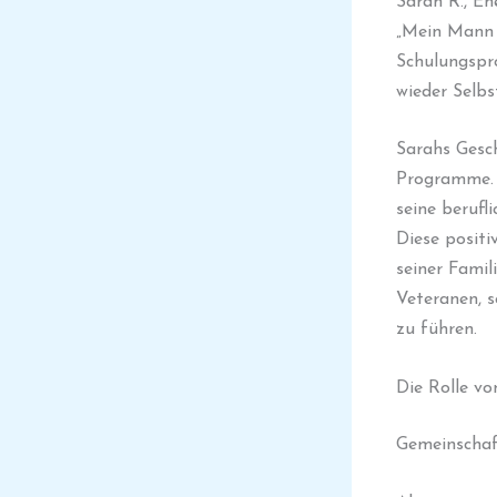
Sarah R., Eh
„Mein Mann h
Schulungspr
wieder Selbs
Sarahs Gesch
Programme. D
seine berufl
Diese posit
seiner Famil
Veteranen, s
zu führen.
Die Rolle vo
Gemeinschaft