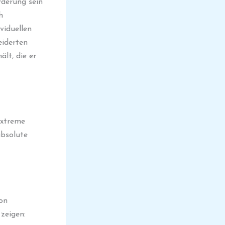
rderung sein
h
viduellen
eiderten
ält, die er
extreme
absolute
on
 zeigen: